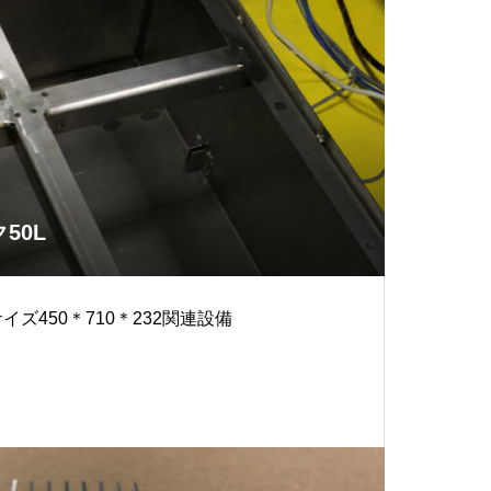
50L
サイズ450＊710＊232関連設備