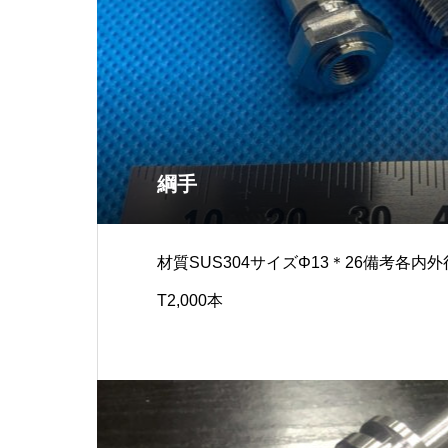
綱手
材質SUS304サイズΦ13＊26備考各内外径
T2,000本