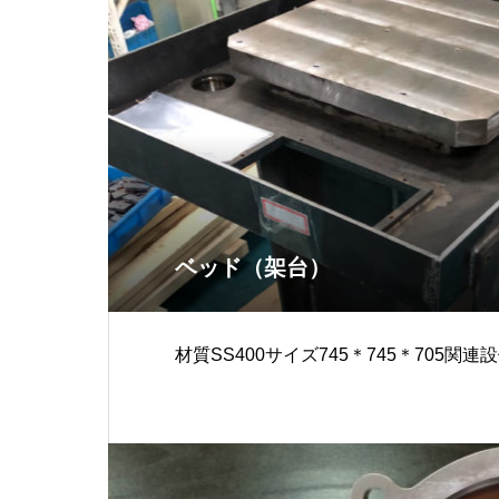
ベッド（架台）
材質SS400サイズ745＊745＊705関連