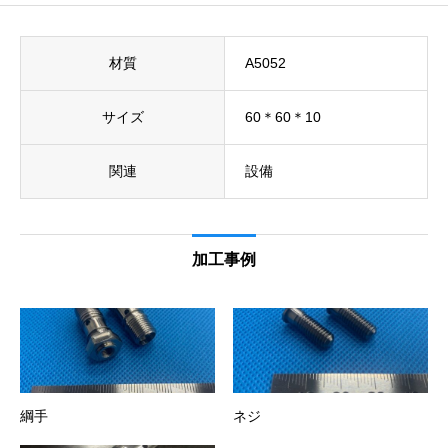
材質
A5052
サイズ
60＊60＊10
関連
設備
加工事例
綱手
ネジ