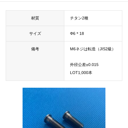
材質
チタン2種
サイズ
Φ6＊18
備考
M6ネジは転造（JIS2級）
外径公差±0.015
LOT1,000本